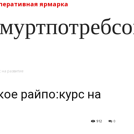
перативная ярмарка
муртпотребс
 на развитие
ое райпо:курс на
912
0