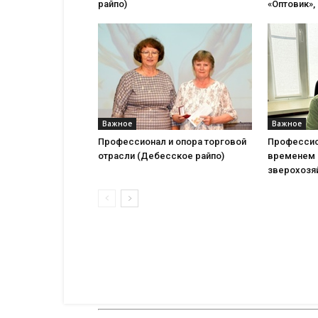
райпо)
«Оптовик», 
Важное
Важное
Профессионал и опора торговой
Профессио
отрасли (Дебесское райпо)
временем 
зверохозя