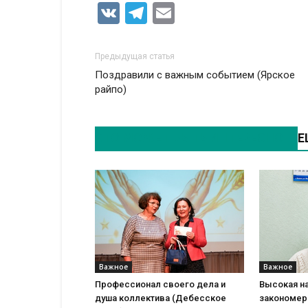
VK
Telegram
Email
Предыдущая статья
Поздравили с важным событием (Ярское
райпо)
ЭТО МОЖЕТ БЫТЬ ИНТЕРЕСНО
Е
Важное
Важное
Профессионал своего дела и
Высокая н
душа коллектива (Дебесское
закономер