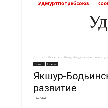
Удмуртпотребсоюз
Коо
Уд
Домой
Важное
Якшур-Бодьинское райпо:курс
Важное
Новости
Якшур-Бодьинск
развитие
12.07.2024