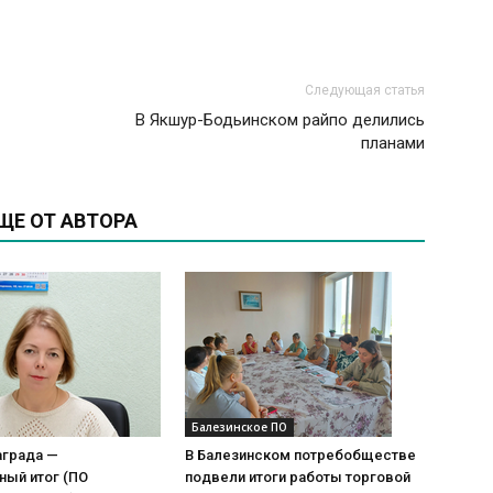
Следующая статья
В Якшур-Бодьинском райпо делились
планами
ЩЕ ОТ АВТОРА
Балезинское ПО
аграда —
В Балезинском потребобществе
ный итог (ПО
подвели итоги работы торговой