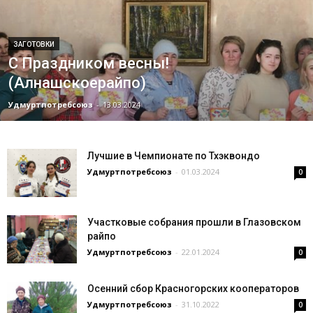
ЗАГОТОВКИ
С Праздником весны!
(Алнашскоерайпо)
Удмуртпотребсоюз
-
13.03.2024
Лучшие в Чемпионате по Тхэквондо
Удмуртпотребсоюз
-
01.03.2024
0
Участковые собрания прошли в Глазовском
райпо
Удмуртпотребсоюз
-
22.01.2024
0
Осенний сбор Красногорских кооператоров
Удмуртпотребсоюз
-
31.10.2022
0