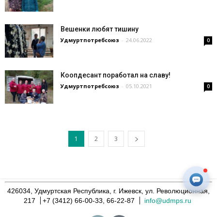
Вешенки любят тишину
Удмуртпотребсоюз
-
24.06.2022
0
Коопдесант поработал на славу!
Удмуртпотребсоюз
-
05.10.2021
0
1
2
3
426034, Удмуртская Республика, г. Ижевск, ул. Революционная,
217
+7 (3412) 66-00-33, 66-22-87
info@udmps.ru