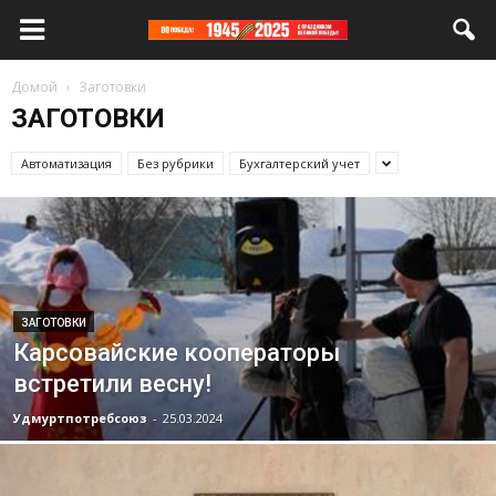
Домой
Заготовки
ЗАГОТОВКИ
Автоматизация
Без рубрики
Бухгалтерский учет
ЗАГОТОВКИ
Карсовайские кооператоры
встретили весну!
Удмуртпотребсоюз
-
25.03.2024