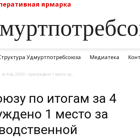
перативная ярмарка
муртпотребс
Структура Удмуртпотребсоюза
Медиатека
Кон
 4 кв. 2020 г. присуждено 1 место за...
юзу по итогам за 4
суждено 1 место за
зводственной