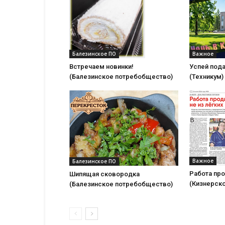
Балезинское ПО
Важное
Встречаем новинки!
Успей под
(Балезинское потребобщество)
(Техникум)
Важное
Балезинское ПО
Работа про
Шипящая сковородка
(Кизнерско
(Балезинское потребобщество)