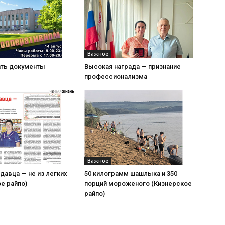
Важное
ать документы
Высокая награда — признание
профессионализма
Важное
давца — не из легких
50 килограмм шашлыка и 350
е райпо)
порций мороженого (Кизнерское
райпо)