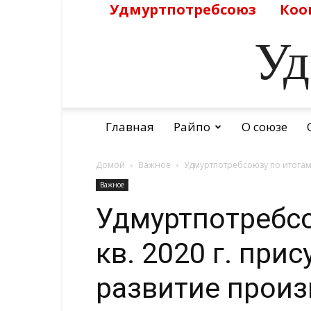
Удмуртпотребсоюз
Коо
Уд
Главная
Райпо
О союзе
Домой
Важное
Удмуртпотребсоюзу по итогам за
Важное
Удмуртпотребсо
кв. 2020 г. при
развитие прои