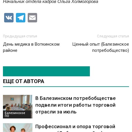
Начальник отдела кадров Ольга Холмогорова
VK
Telegram
Email
Предыдущая статья
Следующая статья
День медика в Воткинском
Ценный опыт (Балезинское
районе
потребобщество)
ЭТО МОЖЕТ БЫТЬ ИНТЕРЕСНО
ЕЩЕ ОТ АВТОРА
В Балезинском потребобществе
подвели итоги работы торговой
отрасли за июль
Балезинское
ПО
Профессионал и опора торговой