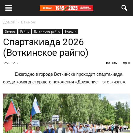
Домой
Важное
Важное
Райпо
Воткинское райпо
Новости
Спартакиада 2026
(Воткинское райпо)
25.06.2026
106
0
Ежегодно в городе Воткинске проходит спартакиада
среди команд старшего поколения «Движение – это жизнь».