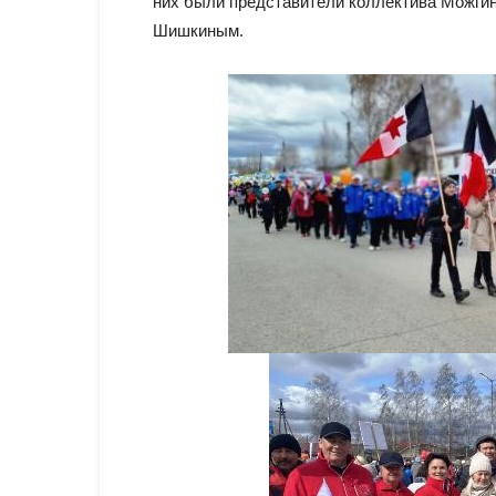
них были представители коллектива Можгин
Шишкиным.