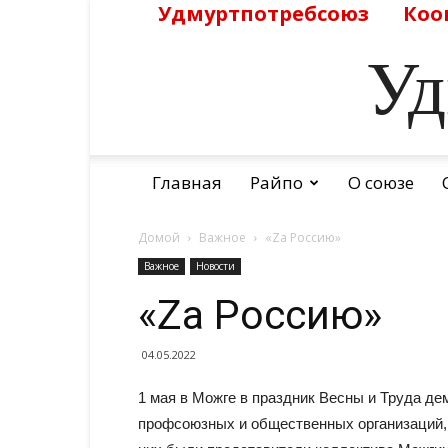
Удмуртпотребсоюз
Коо
Уд
Главная
Райпо
О союзе
Домой
Важное
«Zа Россию»
Важное
Новости
«Zа Россию»
04.05.2022
1 мая в Можге в праздник Весны и Труда де
профсоюзных и общественных организаций, 