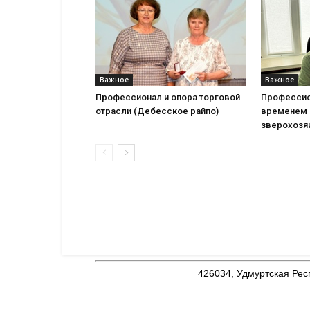
Важное
Важное
Профессионал и опора торговой
Профессио
отрасли (Дебесское райпо)
временем 
зверохозя
426034, Удмуртская Респ