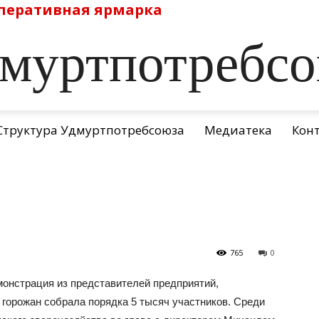
перативная ярмарка
муртпотребс
Структура Удмуртпотребсоюза
Медиатека
Кон
765
0
монстрация из представителей предприятий,
горожан собрала порядка 5 тысяч участников. Среди