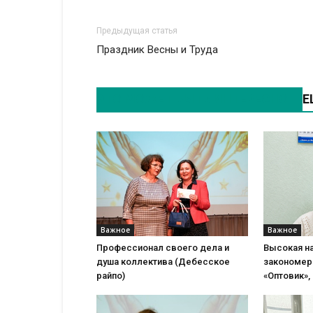
Предыдущая статья
Праздник Весны и Труда
ЭТО МОЖЕТ БЫТЬ ИНТЕРЕСНО
Е
Важное
Важное
Профессионал своего дела и
Высокая н
душа коллектива (Дебесское
закономер
райпо)
«Оптовик», 