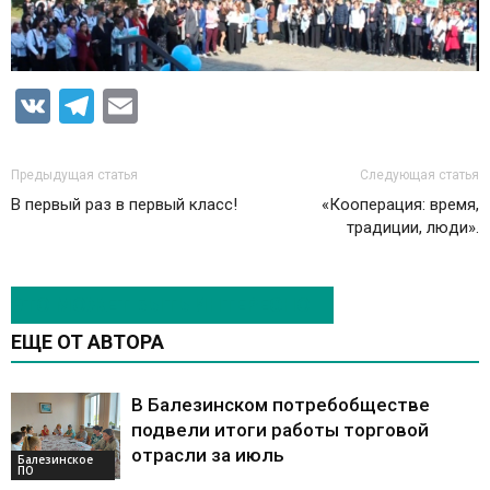
VK
Telegram
Email
Предыдущая статья
Следующая статья
В первый раз в первый класс!
«Кооперация: время,
традиции, люди».
ЭТО МОЖЕТ БЫТЬ ИНТЕРЕСНО
ЕЩЕ ОТ АВТОРА
В Балезинском потребобществе
подвели итоги работы торговой
отрасли за июль
Балезинское
ПО