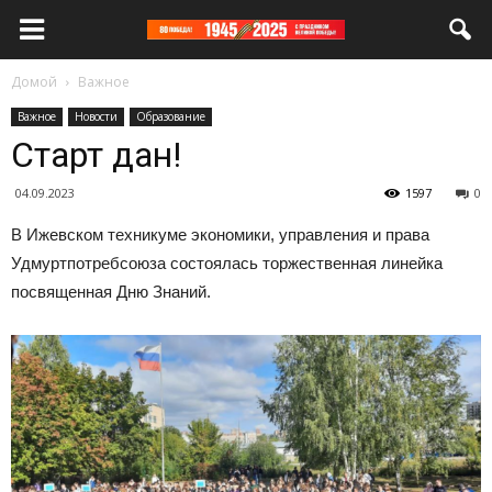
Домой
Важное
Важное
Новости
Образование
Старт дан!
04.09.2023
1597
0
В Ижевском техникуме экономики, управления и права
Удмуртпотребсоюза состоялась торжественная линейка
посвященная Дню Знаний.