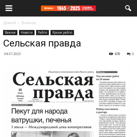
Домой
Важное
Важное
Новости
Райпо
Ярское райпо
Сельская правда
04.07.2023
670
0