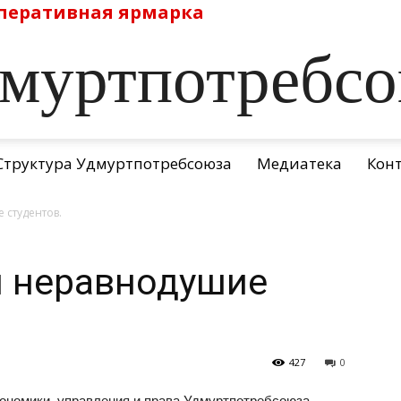
перативная ярмарка
муртпотребс
Структура Удмуртпотребсоюза
Медиатека
Кон
 студентов.
и неравнодушие
427
0
ономики, управления и права Удмуртпотребсоюза