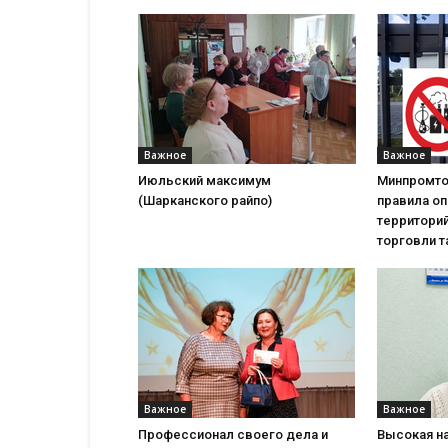
Важное
Важное
Июльский максимум
Минпромто
(Шарканского райпо)
правила о
территорий
торговли т
Важное
Важное
Профессионал своего дела и
Высокая н