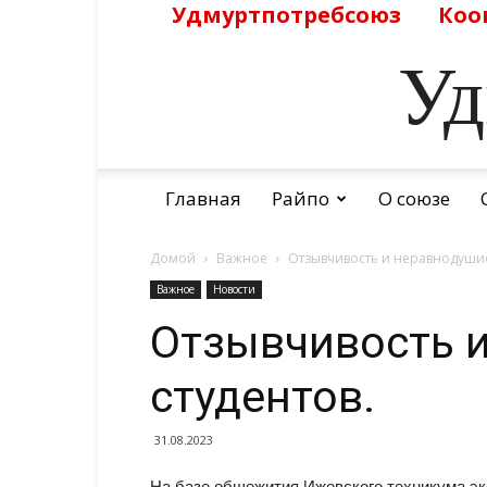
Удмуртпотребсоюз
Коо
Уд
Главная
Райпо
О союзе
Домой
Важное
Отзывчивость и неравнодушие
Важное
Новости
Отзывчивость 
студентов.
31.08.2023
На базе общежития Ижевского техникума эк