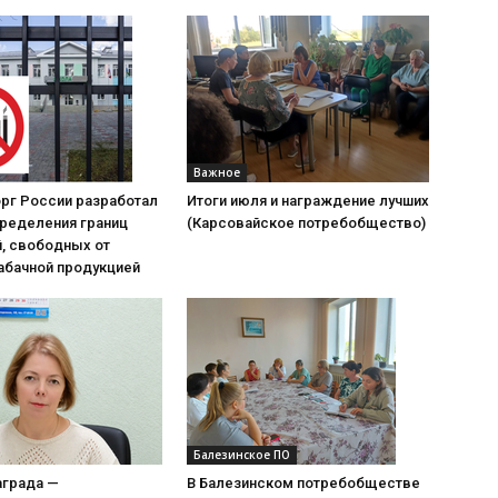
Важное
рг России разработал
Итоги июля и награждение лучших
пределения границ
(Карсовайское потребобщество)
, свободных от
абачной продукцией
Балезинское ПО
аграда —
В Балезинском потребобществе