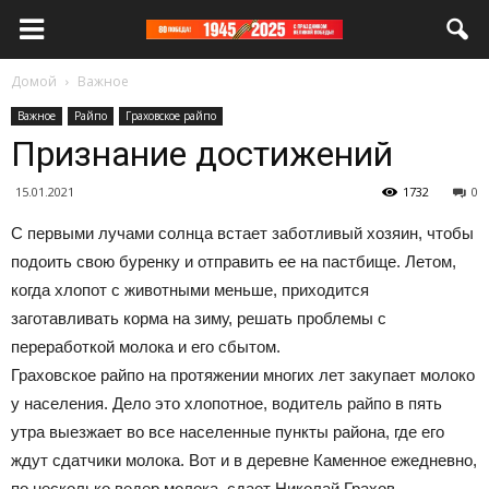
Домой
Важное
Важное
Райпо
Граховское райпо
Признание достижений
15.01.2021
1732
0
С первыми лучами солнца встает заботливый хозяин, чтобы
подоить свою буренку и отправить ее на пастбище. Летом,
когда хлопот с животными меньше, приходится
заготавливать корма на зиму, решать проблемы с
переработкой молока и его сбытом.
Граховское райпо на протяжении многих лет закупает молоко
у населения. Дело это хлопотное, водитель райпо в пять
утра выезжает во все населенные пункты района, где его
ждут сдатчики молока. Вот и в деревне Каменное ежедневно,
по несколько ведер молока, сдает Николай Грахов.