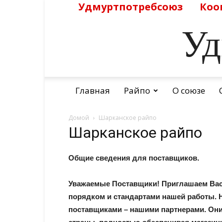
Удмуртпотребсоюз
Коо
Уд
Главная
Райпо
О союзе
Домой
Шарканское райпо
Шарканское райпо
Общие сведения для поставщиков.
Уважаемые Поставщики! Приглашаем Вас 
порядком и стандартами нашей работы. 
поставщиками – нашими партнерами. Они