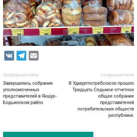
VK
Telegram
Email
Предыдущая статья
Следующая статья
Завершились собрания
В Удмуртпотребсоюзе прошло
уполномоченных
Тридцать Седьмое отчетное
представителей в Якшур-
общее собрание
Бодьинском райпо
представителей
потребительских обществ
республики.
ЭТО МОЖЕТ БЫТЬ ИНТЕРЕСНО