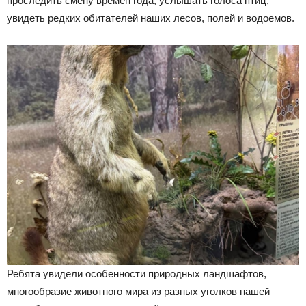
проследить смену времен года, услышать голоса птиц,
увидеть редких обитателей наших лесов, полей и водоемов.
Ребята увидели особенности природных ландшафтов,
многообразие животного мира из разных уголков нашей