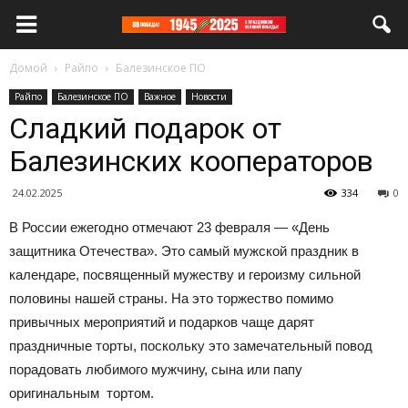
Домой
Райпо
Балезинское ПО
Райпо
Балезинское ПО
Важное
Новости
Сладкий подарок от
Балезинских кооператоров
24.02.2025
334
0
В России ежегодно отмечают 23 февраля — «День
защитника Отечества». Это самый мужской праздник в
календаре, посвященный мужеству и героизму сильной
половины нашей страны. На это торжество помимо
привычных мероприятий и подарков чаще дарят
праздничные торты, поскольку это замечательный повод
порадовать любимого мужчину, сына или папу
оригинальным тортом.