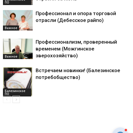
ПО
Профессионал и опора торговой
отрасли (Дебесское райпо)
Важное
Профессионализм, проверенный
временем (Можгинское
зверохозяйство)
Важное
Встречаем новинки! (Балезинское
потребобщество)
Балезинское
ПО