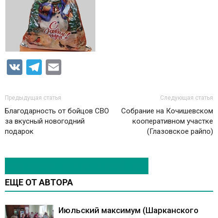
VK
Telegram
Email
Предыдущая статья
Следующая статья
Благодарность от бойцов СВО
Собрание на Кочишевском
за вкусный новогодний
кооперативном участке
подарок
(Глазовское райпо)
ЭТО МОЖЕТ БЫТЬ ИНТЕРЕСНО
ЕЩЕ ОТ АВТОРА
Июльский максимум (Шарканского