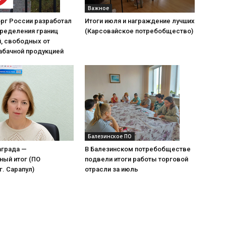
Важное
рг России разработал
Итоги июля и награждение лучших
пределения границ
(Карсовайское потребобщество)
, свободных от
абачной продукцией
Балезинское ПО
аграда —
В Балезинском потребобществе
ный итог (ПО
подвели итоги работы торговой
г. Сарапул)
отрасли за июль