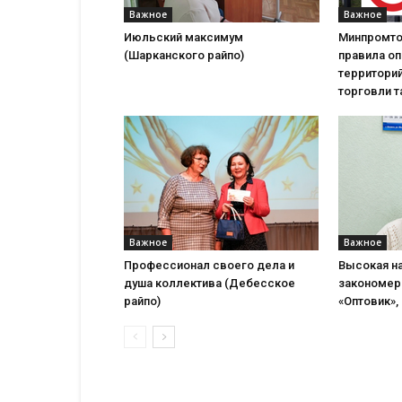
Важное
Важное
Июльский максимум
Минпромто
(Шарканского райпо)
правила о
территорий
торговли т
Важное
Важное
Профессионал своего дела и
Высокая н
душа коллектива (Дебесское
закономер
райпо)
«Оптовик», 