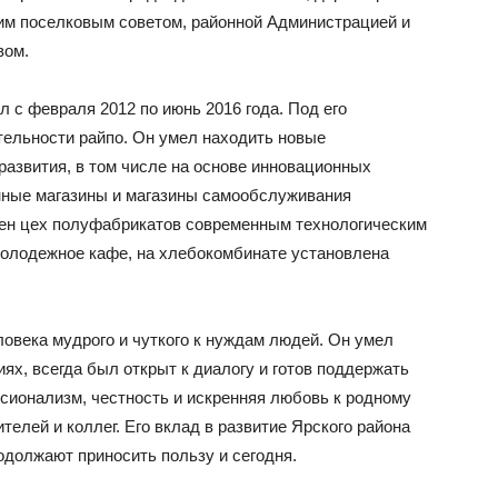
им поселковым советом, районной Администрацией и
вом.
 с февраля 2012 по июнь 2016 года. Под его
тельности райпо. Он умел находить новые
азвития, в том числе на основе инновационных
нные магазины и магазины самообслуживания
ен цех полуфабрикатов современным технологическим
молодежное кафе, на хлебокомбинате установлена
овека мудрого и чуткого к нуждам людей. Он умел
х, всегда был открыт к диалогу и готов поддержать
сионализм, честность и искренняя любовь к родному
елей и коллег. Его вклад в развитие Ярского района
одолжают приносить пользу и сегодня.