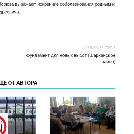
ебсоюза выражают искренние соболезнования родным и
дреевича.
Следующая статья
е
Фундамент для новых высот (Шарканское
райпо)
ЩЕ ОТ АВТОРА