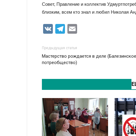
Совет, Правление и коллектив Удмуртпотр
близким, всем кто знал и любил Николая Ан
VK
Telegram
Email
Предыдущая статья
Мастерство рождается в деле (Балезинско
потреобщество)
ЭТО МОЖЕТ БЫТЬ ИНТЕРЕСНО
Е