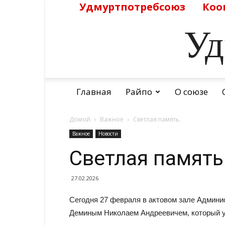
Удмуртпотребсоюз
Коо
Уд
Главная
Райпо
О союзе
Домой
Важное
Светлая память.
Важное
Новости
Светлая память
27.02.2026
Сегодня 27 февраля в актовом зале Админи
Деминым Николаем Андреевичем, который уш