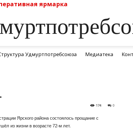
перативная ярмарка
муртпотребс
Структура Удмуртпотребсоюза
Медиатека
Кон
.
174
0
страции Ярского района состоялось прощание с
ёл из жизни в возрасте 72-м лет.