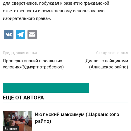
для сверстников, побуждая к развитию гражданской
ответственности и осмысленному использованию
избирательного права».
VK
Telegram
Email
Предыдущая статья
Следующая статья
Проверка знаний в реальных
Диалог с пайщиками
условиях(Удмуртпотребсоюз)
(Алнашское райпо)
ЭТО МОЖЕТ БЫТЬ ИНТЕРЕСНО
ЕЩЕ ОТ АВТОРА
Июльский максимум (Шарканского
райпо)
Важное