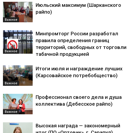
Июльский максимум (Шарканского
райпо)
Важное
Минпромторг России разработал
правила определения границ
территорий, свободных от торговли
Важное
табачной продукцией
Итоги июля и награждение лучших
(Карсовайское потребобщество)
Важное
Профессионал своего дела и душа
коллектива (Дебесское райпо)
Важное
Высокая награда — закономерный
итог (ПО «Оптовик», г. Сарапул)