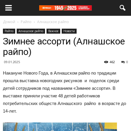
Домой
Райпо
Алнашское райпо
Райпо
Алнашское райпо
Важное
Новости
Зимнее ассорти (Алнашское
райпо)
09.01.2025
462
0
Накануне Нового Года, в Алнашском райпо по традиции
прошла выставка новогодних рисунков и поделок среди
детей сотрудников под названием «Зимнее ассорти». В
выставке приняли участие 48 детей работников
потребительских обществ Алнашского райпо в возрасте до
14-лет.