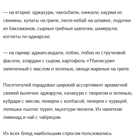
— на второе: оджахури, чахохбили, хинкали, каурма из
свинины, купаты на гриле, люля-кебаб на шпажке, лодочки
из баклажанов, сырные грибные шапочки, шкмерули,
котлеты по-аджарски;
— на гарнир: аджапсандали, лобио, лобио из стручковой
фасоли, эларджи с сыром, картофель «Тбилисури»
запеченный с маслом и зеленью, овощи жареные на гриле.
Посетителей порадовал широкий ассортимент ароматной
свежей выпечки: аджарули, хачапури с творогом и зеленью,
кубдари с мясом, пенерли с колбасой, пенерли с курицей,
лепешка «шотис пури», мцхетури гвезели. Из напитков:
лимонад и чай с чабрецом.
Из всех блюд наибольшим спросом пользовались