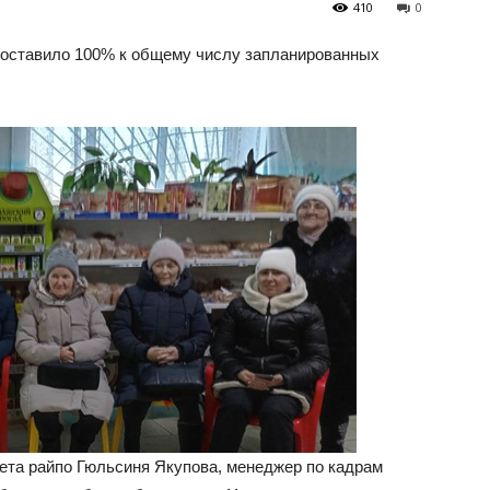
410
0
 составило 100% к общему числу запланированных
ета райпо Гюльсиня Якупова, менеджер по кадрам