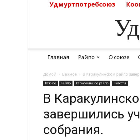
Удмуртпотребсоюз
Коо
Уд
Главная
Райпо
О союзе
Домой
Важное
В Каракулинском райпо завер
Важное
Райпо
Каракулинское райпо
Новости
В Каракулинско
завершились у
собрания.