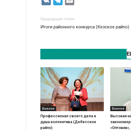
VK
Telegram
Email
Предыдущая статья
Итоги районного конкурса (Кезское райпо)
ЭТО МОЖЕТ БЫТЬ ИНТЕРЕСНО
Е
Важное
Важное
Профессионал своего дела и
Высокая н
душа коллектива (Дебесское
закономер
райпо)
«Оптовик», 