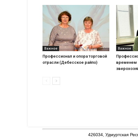
Важное
Важное
Профессионал и опора торговой
Профессио
отрасли (Дебесское райпо)
временем 
зверохозя
426034, Удмуртская Респ