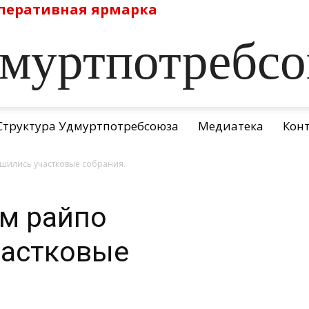
перативная ярмарка
муртпотребс
Структура Удмуртпотребсоюза
Медиатека
Кон
шились участковые собрания.
м райпо
частковые