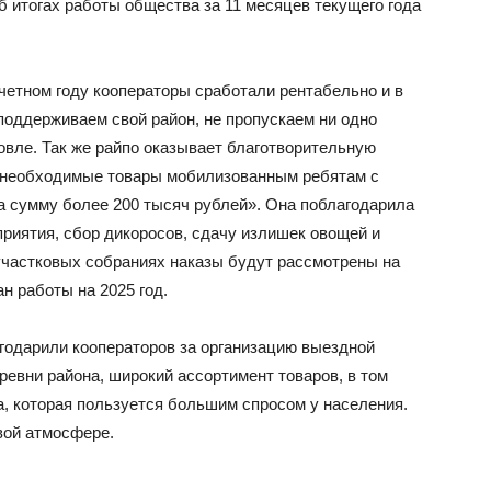
 итогах работы общества за 11 месяцев текущего года
четном году кооператоры сработали рентабельно и в
поддерживаем свой район, не пропускаем ни одно
говле. Так же райпо оказывает благотворительную
 необходимые товары мобилизованным ребятам с
а сумму более 200 тысяч рублей». Она поблагодарила
приятия, сбор дикоросов, сдачу излишек овощей и
 участковых собраниях наказы будут рассмотрены на
н работы на 2025 год.
годарили кооператоров за организацию выездной
евни района, широкий ассортимент товаров, в том
а, которая пользуется большим спросом у населения.
вой атмосфере.