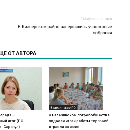
Следующая статья
В Кизнерском райпо завершились участковые
собрания
ЩЕ ОТ АВТОРА
Балезинское ПО
аграда —
В Балезинском потребобществе
ный итог (ПО
подвели итоги работы торговой
г. Сарапул)
отрасли за июль