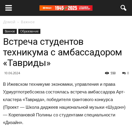
Домой
Важное
Важное
Образование
Встреча студентов
техникума с амбассадором
«Тавриды»
10.06.2024
550
0
В Ижевском техникуме экономики, управления и права
Удмуртпотребсоюза состоялась встреча амбассадора Арт-
кластера «Таврида», победителя грантового конкурса
(Проект — Школа диджеев национальной музыки «Шудон»)
— Корепановой Полины со студентами специальности
«Дизайн».