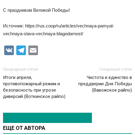
С праздником Великой Победы!
Источник: https://rus.coop/ru/articles/vechnaya-pamyat-
vechnaya-slava-vechnaya-blagodarnost/
VK
Telegram
Email
Предыдущая статья
Следующая статья
Итоги апреля,
Чистота и единство в
противопожарный режим и
преддверии Дня Победы
безопасность при угрозе
(Вавожское райпо)
диверсий (Воткинское райпо)
ЭТО МОЖЕТ БЫТЬ ИНТЕРЕСНО
ЕЩЕ ОТ АВТОРА