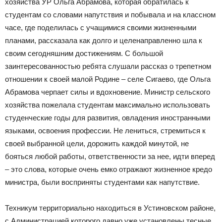
хозяйства УР Ольга Абрамова, которая обратилась к
студентам со словами напутствия и побывала и на классном
часе, где поделилась с учащимися своими жизненными
планами, рассказала как долго и целенаправленно шла к
своим сегодняшним достижениям. С большой
заинтересованностью ребята слушали рассказ о трепетном
отношении к своей малой Родине – селе Сигаево, где Ольга
Абрамова черпает силы и вдохновение. Министр сельского
хозяйства пожелала студентам максимально использовать
студенческие годы для развития, овладения иностранными
языками, освоения профессии. Не лениться, стремиться к
своей выбранной цели, дорожить каждой минутой, не
бояться любой работы, ответственности за нее, идти вперед
– это слова, которые очень емко отражают жизненное кредо
министра, были восприняты студентами как напутствие.
Техникум территориально находиться в Устиновском районе,
с Администрацией которого давно уже установлены тесные